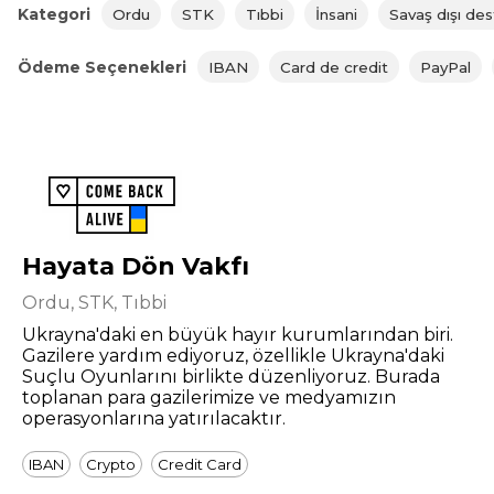
Kategori
Ordu
STK
Tıbbi
İnsani
Savaş dışı de
Ödeme Seçenekleri
IBAN
Card de credit
PayPal
Hayata Dön Vakfı
Ordu, STK, Tıbbi
Ukrayna'daki en büyük hayır kurumlarından biri.
Gazilere yardım ediyoruz, özellikle Ukrayna'daki
Suçlu Oyunlarını birlikte düzenliyoruz. Burada
toplanan para gazilerimize ve medyamızın
operasyonlarına yatırılacaktır.
IBAN
Crypto
Credit Card