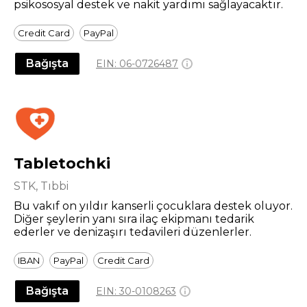
psikososyal destek ve nakit yardımı sağlayacaktır.
Credit Card
PayPal
Bağışta
EIN:
06-0726487
Tabletochki
STK, Tıbbi
Bu vakıf on yıldır kanserli çocuklara destek oluyor.
Diğer şeylerin yanı sıra ilaç ekipmanı tedarik
ederler ve denizaşırı tedavileri düzenlerler.
IBAN
PayPal
Credit Card
Bağışta
EIN:
30-0108263