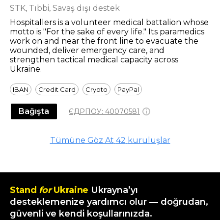
STK, Tıbbi, Savaş dışı destek
Hospitallers is a volunteer medical battalion whose
motto is "For the sake of every life." Its paramedics
work on and near the front line to evacuate the
wounded, deliver emergency care, and
strengthen tactical medical capacity across
Ukraine.
IBAN
Credit Card
Crypto
PayPal
Bağışta
ЄДРПОУ:
40070581
Tümüne Göz At
42
kuruluşlar
Stand
for
Ukraine
Ukrayna’yı
desteklemenize yardımcı olur — doğrudan,
güvenli ve kendi koşullarınızda.