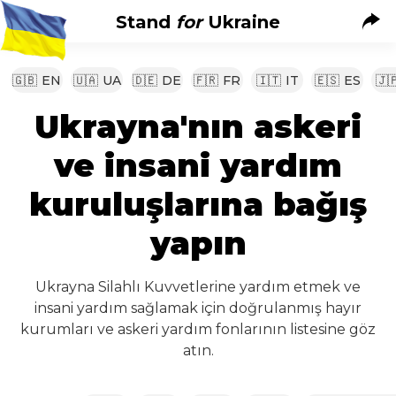
Stand
for
Ukraine
🇬🇧
EN
🇺🇦
UA
🇩🇪
DE
🇫🇷
FR
🇮🇹
IT
🇪🇸
ES
🇯
Ukrayna'nın askeri
ve insani yardım
kuruluşlarına bağış
yapın
Ukrayna Silahlı Kuvvetlerine yardım etmek ve
insani yardım sağlamak için doğrulanmış hayır
kurumları ve askeri yardım fonlarının listesine göz
atın.