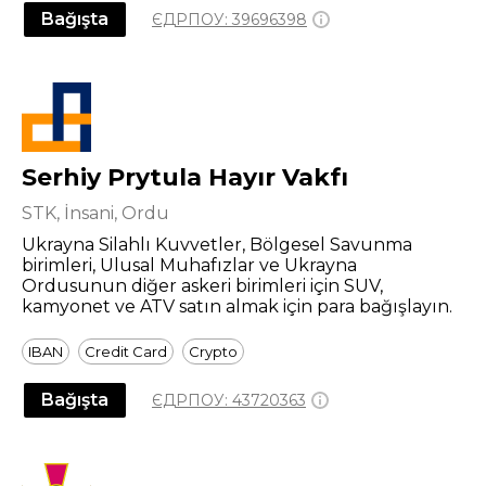
Bağışta
ЄДРПОУ:
39696398
Serhiy Prytula Hayır Vakfı
STK, İnsani, Ordu
Ukrayna Silahlı Kuvvetler, Bölgesel Savunma
birimleri, Ulusal Muhafızlar ve Ukrayna
Ordusunun diğer askeri birimleri için SUV,
kamyonet ve ATV satın almak için para bağışlayın.
IBAN
Credit Card
Crypto
Bağışta
ЄДРПОУ:
43720363