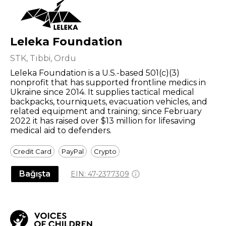
Leleka Foundation
STK, Tıbbi, Ordu
Leleka Foundation is a U.S.-based 501(c)(3)
nonprofit that has supported frontline medics in
Ukraine since 2014. It supplies tactical medical
backpacks, tourniquets, evacuation vehicles, and
related equipment and training; since February
2022 it has raised over $13 million for lifesaving
medical aid to defenders.
Credit Card
PayPal
Crypto
Bağışta
EIN:
47-2377309