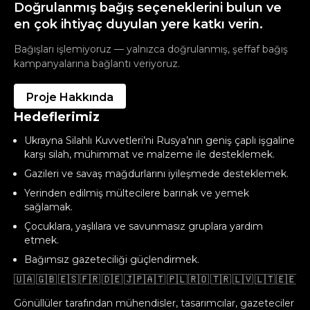
Doğrulanmış bağış seçeneklerini bulun ve
en çok ihtiyaç duyulan yere katkı verin.
Bağışları işlemiyoruz — yalnızca doğrulanmış, şeffaf bağış
kampanyalarına bağlantı veriyoruz.
Proje Hakkında
Hedeflerimiz
Ukrayna Silahlı Kuvvetleri’ni Rusya’nın geniş çaplı işgaline
karşı silah, mühimmat ve malzeme ile desteklemek.
Gazileri ve savaş mağdurlarını iyileşmede desteklemek.
Yerinden edilmiş mültecilere barınak ve yemek
sağlamak.
Çocuklara, yaşlılara ve savunmasız gruplara yardım
etmek.
Bağımsız gazeteciliği güçlendirmek.
🇺🇦 🇬🇧 🇪🇸 🇫🇷 🇩🇪 🇯🇵🇦🇹 🇵🇱 🇷🇴 🇹🇷 🇱🇻 🇱🇹 🇪🇪 🇬
Gönüllüler tarafından mühendisler, tasarımcılar, gazeteciler