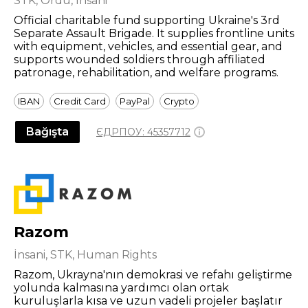
STK, Ordu, İnsani
Official charitable fund supporting Ukraine's 3rd
Separate Assault Brigade. It supplies frontline units
with equipment, vehicles, and essential gear, and
supports wounded soldiers through affiliated
patronage, rehabilitation, and welfare programs.
IBAN
Credit Card
PayPal
Crypto
Bağışta
ЄДРПОУ:
45357712
Razom
İnsani, STK, Human Rights
Razom, Ukrayna'nın demokrasi ve refahı geliştirme
yolunda kalmasına yardımcı olan ortak
kuruluşlarla kısa ve uzun vadeli projeler başlatır