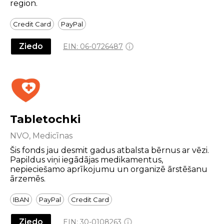
region.
Credit Card
PayPal
Ziedo
EIN:
06-0726487
Tabletochki
NVO, Medicīnas
Šis fonds jau desmit gadus atbalsta bērnus ar vēzi.
Papildus viņi iegādājas medikamentus,
nepieciešamo aprīkojumu un organizē ārstēšanu
ārzemēs.
IBAN
PayPal
Credit Card
Ziedo
EIN:
30-0108263