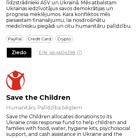
līdzstrādnieki ASV un Ukrainā. Mēs atbalstam
Ukrainas iedzīvotājus savos demokrātijas un
progresa meklējumos. Kara konfliktos mēs
piesaistam finansējumu, lai nosdrošinātu
medicīnisku piegādi un citu humanitāru palīdzību.
PayPal
Credit Card
Crypto
Ziedo
EIN:
46-4604398
Save the Children
Humanitārs, Palīdzība bēgļiem
Save the Children allocates donations to its
Ukraine crisis response fund to help children and
families with food, water, hygiene kits, psychosocial
support, and cash assistance in Ukraine and the