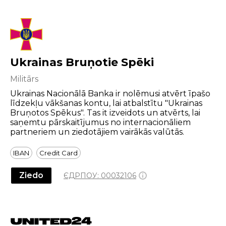
Ukrainas Bruņotie Spēki
Militārs
Ukrainas Nacionālā Banka ir nolēmusi atvērt īpašo
līdzekļu vākšanas kontu, lai atbalstītu "Ukrainas
Bruņotos Spēkus". Tas it izveidots un atvērts, lai
saņemtu pārskaitījumus no internacionāliem
partneriem un ziedotājiem vairākās valūtās.
IBAN
Credit Card
Ziedo
ЄДРПОУ:
00032106