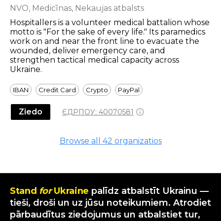
NVO, Medicīnas, Nekaujas atbalsts
Hospitallers is a volunteer medical battalion whose
motto is "For the sake of every life." Its paramedics
work on and near the front line to evacuate the
wounded, deliver emergency care, and
strengthen tactical medical capacity across
Ukraine.
IBAN
Credit Card
Crypto
PayPal
Ziedo
ЄДРПОУ:
40070581
Browse all
42
organizatios
Stand
for
Ukraine
palīdz atbalstīt Ukrainu —
tieši, droši un uz jūsu noteikumiem. Atrodiet
pārbaudītus ziedojumus un atbalstiet tur,