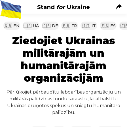
Stand
for
Ukraine
🇬🇧
EN
🇺🇦
UA
🇩🇪
DE
🇫🇷
FR
🇮🇹
IT
🇪🇸
ES
🇯
Ziedojiet Ukrainas
militārajām un
humanitārajām
organizācijām
Pārlūkojiet pārbaudītu labdarības organizāciju un
militārās palīdzības fondu sarakstu, lai atbalstītu
Ukrainas bruņotos spēkus un sniegtu humanitāro
palīdzību.