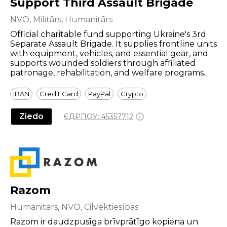
Support Third Assault Brigade
NVO, Militārs, Humanitārs
Official charitable fund supporting Ukraine's 3rd
Separate Assault Brigade. It supplies frontline units
with equipment, vehicles, and essential gear, and
supports wounded soldiers through affiliated
patronage, rehabilitation, and welfare programs.
IBAN
Credit Card
PayPal
Crypto
Ziedo
ЄДРПОУ:
45357712
Razom
Humanitārs, NVO, Cilvēktiesības
Razom ir daudzpusīga brīvprātīgo kopiena un