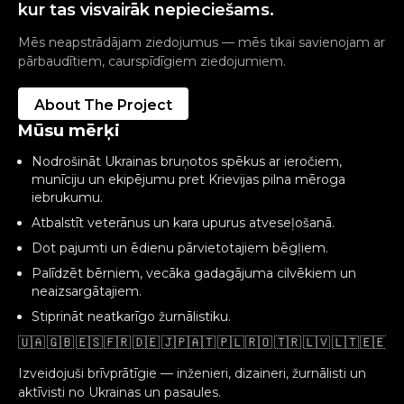
kur tas visvairāk nepieciešams.
Mēs neapstrādājam ziedojumus — mēs tikai savienojam ar
pārbaudītiem, caurspīdīgiem ziedojumiem.
About The Project
Mūsu mērķi
Nodrošināt Ukrainas bruņotos spēkus ar ieročiem,
munīciju un ekipējumu pret Krievijas pilna mēroga
iebrukumu.
Atbalstīt veterānus un kara upurus atveseļošanā.
Dot pajumti un ēdienu pārvietotajiem bēgļiem.
Palīdzēt bērniem, vecāka gadagājuma cilvēkiem un
neaizsargātajiem.
Stiprināt neatkarīgo žurnālistiku.
🇺🇦 🇬🇧 🇪🇸 🇫🇷 🇩🇪 🇯🇵🇦🇹 🇵🇱 🇷🇴 🇹🇷 🇱🇻 🇱🇹 🇪🇪 🇬
Izveidojuši brīvprātīgie — inženieri, dizaineri, žurnālisti un
aktīvisti no Ukrainas un pasaules.