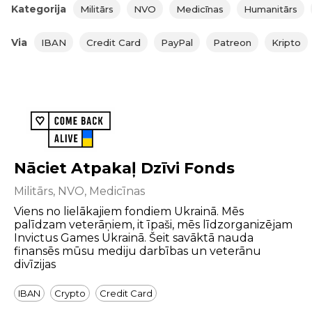
Kategorija
Militārs
NVO
Medicīnas
Humanitārs
Via
IBAN
Credit Card
PayPal
Patreon
Kripto
Nāciet Atpakaļ Dzīvi Fonds
Militārs, NVO, Medicīnas
Viens no lielākajiem fondiem Ukrainā. Mēs
palīdzam veterāņiem, it īpaši, mēs līdzorganizējam
Invictus Games Ukrainā. Šeit savāktā nauda
finansēs mūsu mediju darbības un veterānu
divīzijas
IBAN
Crypto
Credit Card