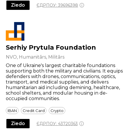
Ziedo
ЄДРПОУ:
39696398
Serhiy Prytula Foundation
NVO, Humanitārs, Militārs
One of Ukraine's largest charitable foundations
supporting both the military and civilians. It equips
defenders with drones, communications, optics,
transport, and medical supplies, and delivers
humanitarian aid including demining, healthcare,
school shelters, and modular housing in de-
occupied communities.
IBAN
Credit Card
Crypto
Ziedo
ЄДРПОУ:
43720363