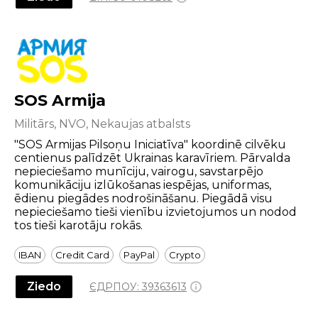
SOS Armija
Militārs, NVO, Nekaujas atbalsts
"SOS Armijas Pilsoņu Iniciatīva" koordinē cilvēku
centienus palīdzēt Ukrainas karavīriem. Pārvalda
nepieciešamo munīciju, vairogu, savstarpējo
komunikāciju izlūkošanas iespējas, uniformas,
ēdienu piegādes nodrošināšanu. Piegādā visu
nepieciešamo tieši vienību izvietojumos un nodod
tos tieši karotāju rokās.
IBAN
Credit Card
PayPal
Crypto
Ziedo
ЄДРПОУ:
39363613