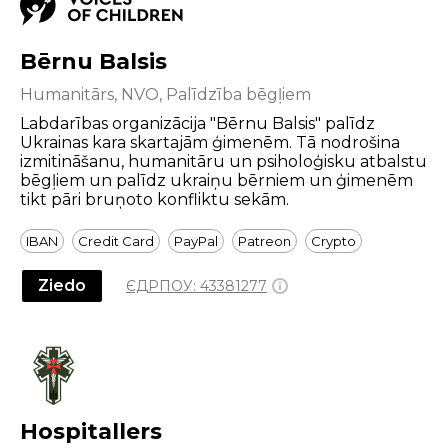
Bērnu Balsis
Humanitārs, NVO, Palīdzība bēgļiem
Labdarības organizācija "Bērnu Balsis" palīdz
Ukrainas kara skartajām ģimenēm. Tā nodrošina
izmitināšanu, humanitāru un psiholoģisku atbalstu
bēgļiem un palīdz ukraiņu bērniem un ģimenēm
tikt pāri bruņoto konfliktu sekām.
IBAN
Credit Card
PayPal
Patreon
Crypto
Ziedo
ЄДРПОУ:
43381277
Hospitallers