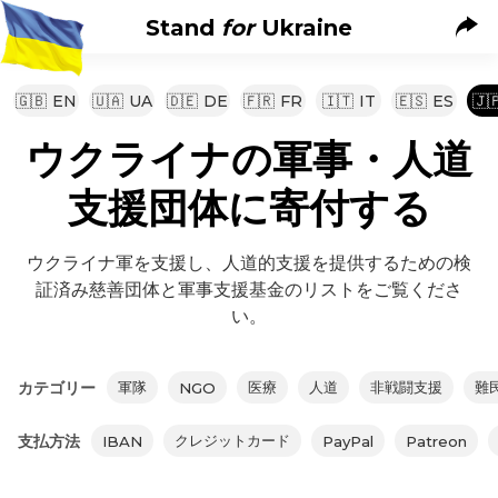
Stand
for
Ukraine
🇬🇧
EN
🇺🇦
UA
🇩🇪
DE
🇫🇷
FR
🇮🇹
IT
🇪🇸
ES
🇯
ウクライナの軍事・人道
支援団体に寄付する
ウクライナ軍を支援し、人道的支援を提供するための検
証済み慈善団体と軍事支援基金のリストをご覧くださ
い。
カテゴリー
軍隊
医療
人道
非戦闘支援
難
NGO
支払方法
クレジットカード
IBAN
PayPal
Patreon