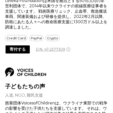
Leleka Foundationは米国を拠点とする501(c)(3)の非
営利団体で、2014年以来ウクライナの前線医療従事者を
支援しています。 戦術医療リュック、止血帯、救急搬送
車両、関連装備および研修を提供し、2022年2月以降、
防衛にあたる人々への救命医療支援に1300万ドル以上を
調達しました。
Credit Card
PayPal
Crypto
寄付する
EIN:
47-2377309
子どもたちの声
人道, NGO, 難民支援
慈善団体VoicesofChildrenは、ウクライナ東部での戦争
の影響を受けた子供たちを支援しています。 それは、ウ